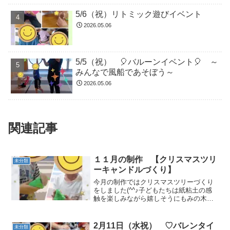
5/6（祝）リトミック遊びイベント
2026.05.06
5/5（祝） 🎈バルーンイベント🎈 ～
みんなで風船であそぼう～
2026.05.06
関連記事
１１月の制作 【クリスマスツリ
未分類
ーキャンドルづくり】
今月の制作ではクリスマスツリーづくり
をしました(^^♪子どもたちは紙粘土の感
触を楽しみながら嬉しそうにもみの木を
作りました。もみの木の中にキャンドル
ライトを入れるので、ストローで穴をあ
ける作業もして、どんなツリーが出来上
2月11日（水祝） ♡バレンタイ
未分類