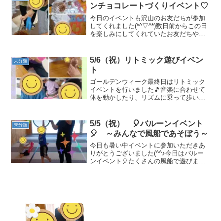
がるかを想像しながら...
ンチョコレートづくりイベント♡
今日のイベントも沢山のお友だちが参加
してくれました(*^▽^*)数日前からこの日
を楽しみにしてくれていたお友だちや、
なかなかお会いすることのないお友だち
がいたりする中で、喜んで積極的に
「君、名前何？」などと聞く姿がありま
5/6（祝）リトミック遊びイベン
未分類
した。みんなが大好き...
ト
ゴールデンウィーク最終日はリトミック
イベントを行いました🎵音楽に合わせて
体を動かしたり、リズムに乗って歩いた
り止まったりと、みんなとても楽しそう
に参加していました。講師の先生のピア
ノや声かけに合わせて、ジャンプをした
5/5（祝） 🎈バルーンイベント
未分類
り、動物の動きをまねした...
🎈 ～みんなで風船であそぼう～
今日も暑い中イベントに参加いただきあ
りがとうございました(^^♪今日はバルー
ンイベント🎈たくさんの風船で遊びまし
た！まずはたくさんの風船で作ったトン
ネルでマラソン♬大きいトンネルにみん
な大興奮！最後は汽車ポッポで遊びまし
た！また風船で作った...