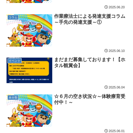
2025.06.20
作業療法士による発達支援コラム
コラム
～手先の発達支援～①
2025.06.10
まだまだ募集しております！【ホ
イベント
タル観賞会】
2025.06.04
☆６月の空き状況☆～体験療育受
未分類
付中！～
2025.06.01